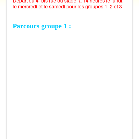
Départ du 41bis rue du stade, à 14 heures le lundi,
Vidéos
le mercredi et le samedi pour les groupes 1, 2 et 3
Contact
Traversée des Pyrénées 2021
Parcours groupe 1 :