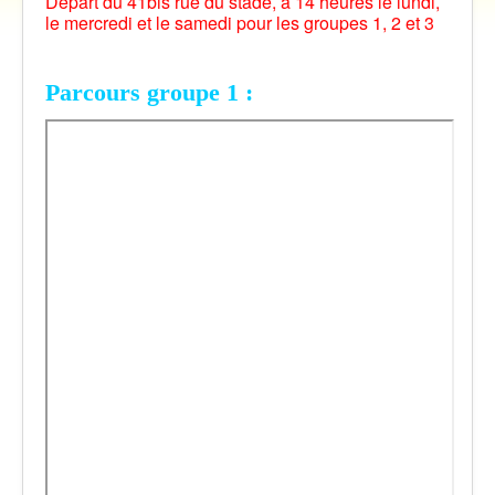
Départ du 41bis rue du stade, à 14 heures le lundi,
Vidéos
le mercredi et le samedi pour les groupes 1, 2 et 3
Contact
Traversée des Pyrénées 2021
Parcours groupe 1 :