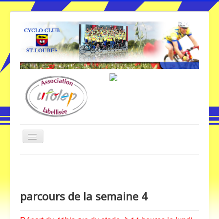
Basculer
la
navigation
Vous êtes ici :
Accueil
Parcours de la semaine
Accueil
parcours de la semaine 4
Galerie Photos