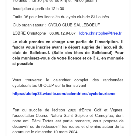
Horaires : 13h30 (75 et100 km) et 14h00 (50km)
Inscription à partir de 12 h 30
Tarifs 3€ pour les licenciés du cyclo club de St-Loubès
Club organisateur : CYCLO CLUB SALLEBOEUF
LOBRE Christophe 06.98.12.94.67
lobre.christophe@free.fr
Le club prendra en charge une partie de l’inscription. Il
faudra vous inscrire avant le départ auprès de l’accueil du
club de Sallebœuf. (Salle des fêtes de Sallebœuf) Pour
cela munissez-vous de votre licence et de 3 €, en monnaie
si possible
Vous trouverez le calendrier complet des randonnées
cyclotouristes UFOLEP sur le lien suivant :
https://ufolep33.wixsite.com/calendriers/cyclotourisme
Fort du succès de l'édition 2023 d'Entre Golf et Vignes,
l'association Course Nature Saint Sulpice et Cameyrac, dont
notre ami Rémi Tartas est partie prenante, vous propose de
découvrir ou de redécouvrir les routes et chemins autour de la
commune le dimanche 10 mars 2024.