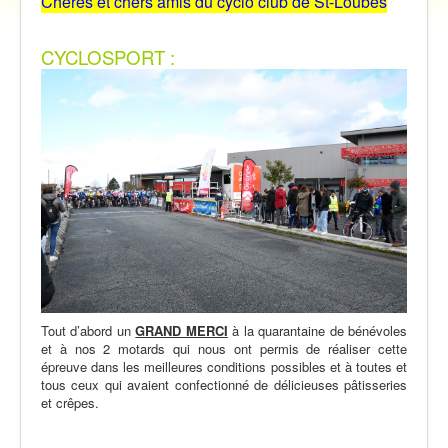
Chères et chers amis du cyclo club de St-Loubès
Vidéos
Contact
CYCLOSPORT :
Traversée des Pyrénées 2021
Tout d’abord un
GRAND MERCI
à la quarantaine de bénévoles
et à nos 2 motards qui nous ont permis de réaliser cette
épreuve dans les meilleures conditions possibles et à toutes et
tous ceux qui avaient confectionné de délicieuses pâtisseries
et crêpes.