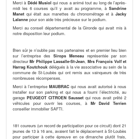
Merci à
Dédé Musiol
qui nous a animé tout au long de l’après-
midi les 6 courses qu’il y avait au programme, à
Sandrine
Manet
qui était aux manettes du chronométrage et à
Jacky
Lalanne
pour son aide très précieuse sur le podium.
Merci au conseil départemental de la Gironde qui avait mis à
notre disposition leur podium.
Bien sûr je n’oublie pas nos partenaires et en premier lieu bien
sur l’entreprise des
Sirops Meneau
représentée par son
directeur
Mr Philippe Lassalle-St-Jean
,
Mr
s
François
Volf et
Harrag Koutchouk
délégués à la vie associative au sein de la
commune de St-Loubès qui ont remis aux vainqueurs de très
nombreuses récompenses.
Merci à l’entreprise
MAUBRAC
qui nous avait autorisé à nous
installer sur son parking et qui nous a fourni l’électricité, au
garage
PEUGEOT
CITROEN
Sausset
qui nous avait prêté 2
véhicules pour ouvrir les courses, à
Mr David Terrien
conseiller immobilier SAFTI.
181 coureurs (un record de participation pour ce circuit) dont 21
jeunes de 13 à 16 ans, avaient fait le déplacement à St-Loubès
pour participer à cette épreuve en ce dimanche plutôt frais,