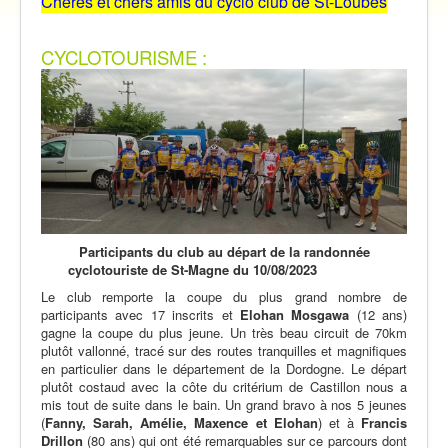
Chères et chers amis du cyclo club de St-Loubès
Vidéos
Contact
CYCLOTOURISME :
Traversée des Pyrénées 2021
Participants du club au départ de la randonnée
cyclotouriste de St-Magne du 10/08/2023
Le club remporte la coupe du plus grand nombre de
participants avec 17 inscrits et
Elohan Mosgawa
(12 ans)
gagne la coupe du plus jeune. Un très beau circuit de 70km
plutôt vallonné, tracé sur des routes tranquilles et magnifiques
en particulier dans le département de la Dordogne. Le départ
plutôt costaud avec la côte du critérium de Castillon nous a
mis tout de suite dans le bain. Un grand bravo à nos 5 jeunes
(
Fanny, Sarah, Amélie, Maxence et Elohan
) et à
Francis
Drillon
(80 ans) qui ont été remarquables sur ce parcours dont