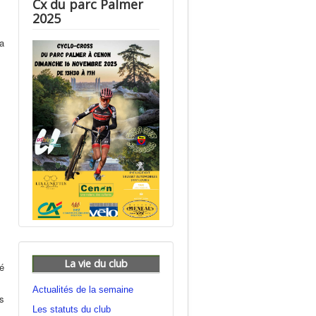
Cx du parc Palmer
2025
ra
La vie du club
é
Actualités de la semaine
ns
Les statuts du club