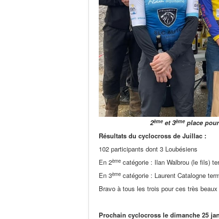
ème
ème
2
et 3
place pour 
Résultats du cyclocross de Juillac :
102 participants dont 3 Loubésiens
ème
En 2
catégorie : Ilan Walbrou (le fils) t
ème
En 3
catégorie : Laurent Catalogne ter
Bravo à tous les trois pour ces très beaux 
Prochain cyclocross le dimanche 25 jan