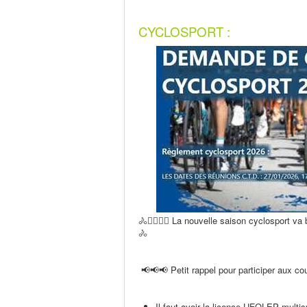
CYCLOSPORT :
🚴🚴‍♂️🚴‍♀️ La nouvelle saison cyclosport v
🚴
📢📢📢 Petit rappel pour participer aux 
Il faut avoir la licence UFOLEP multis