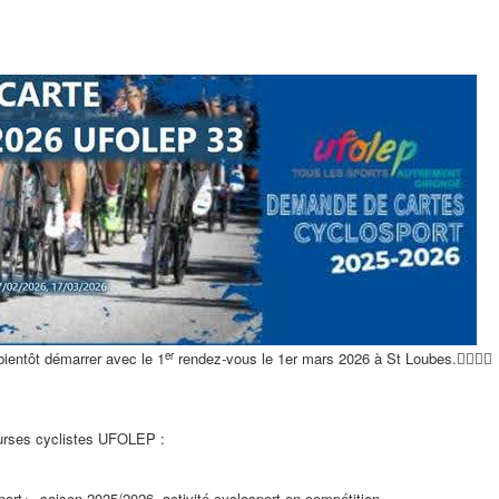
er
a bientôt démarrer avec le 1
rendez-vous le 1er mars 2026 à St Loubes.🚴‍♀️🚴‍♂️
courses cyclistes UFOLEP :
port+, saison 2025/2026, activité cyclosport en compétition