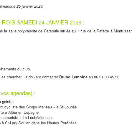
dimanche 25 janvier 2026.
ROIS SAMEDI 24 JANVIER 2026 :
ans la salle polyvalente de Carsoule située au 7 rue de la Rafette à Montussa
vêtements du club.
les chercher, ils doivent contacter
Bruno
Lemoine
au 06 31 00 45 50.
r vos agendas) :
 galette
rix cycliste des Sirops Meneau » à St-Loubès
ste à Altéa en Espagne
clotouriste « La Loubésienne »
ub à St-Lary-Soulan dans les Hautes Pyrénées.