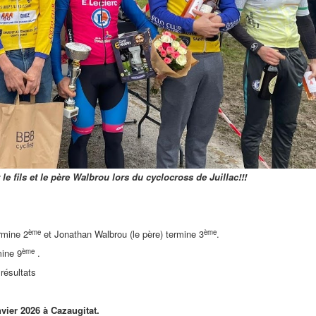
le fils et le père Walbrou lors du cyclocross de Juillac!!!
ème
ème
ermine 2
et Jonathan Walbrou (le père) termine 3
.
ème
mine 9
.
résultats
vier 2026 à Cazaugitat.