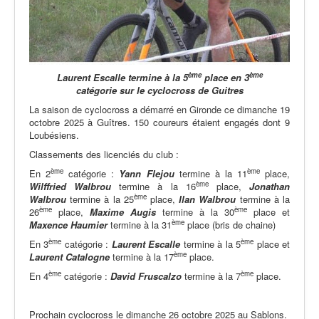
ème
ème
Laurent Escalle termine à la 5
place en 3
catégorie
sur le cyclocross de Guitres
La saison de cyclocross a démarré en Gironde ce dimanche 19
octobre 2025 à Guîtres. 150 coureurs étaient engagés dont 9
Loubésiens.
Classements des licenciés du club :
ème
ème
En 2
catégorie :
Yann
Flejou
termine à la 11
place,
ème
Wilffried
Walbrou
termine à la 16
place,
Jonathan
ème
Walbrou
termine à la 25
place,
Ilan
Walbrou
termine à la
ème
ème
26
place,
Maxime
Augis
termine à la 30
place et
ème
Maxence
Haumier
termine à la 31
place (bris de chaine)
ème
ème
En 3
catégorie :
Laurent
Escalle
termine à la 5
place et
ème
Laurent
Catalogne
termine à la 17
place.
ème
ème
En 4
catégorie :
David
Fruscalzo
termine à la 7
place.
Prochain cyclocross le dimanche 26 octobre 2025 au Sablons.