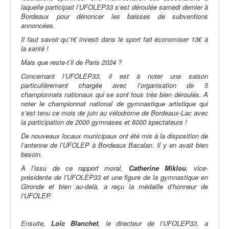
laquelle participait l’UFOLEP33 s’est déroulée samedi dernier à
Bordeaux pour dénoncer les baisses de subventions
annoncées.
Il faut savoir qu’1€ investi dans le sport fait économiser 13€ à
la santé !
Mais que reste-t’il de Paris 2024 ?
Concernant l’UFOLEP33, il est à noter une saison
particulièrement chargée avec l’organisation de 5
championnats nationaux qui se sont tous très bien déroulés. A
noter le championnat national de gymnastique artistique qui
s’est tenu ce mois de juin au vélodrome de Bordeaux-Lac avec
la participation de 2000 gymnases et 6000 spectateurs !
De nouveaux locaux municipaux ont été mis à la disposition de
l’antenne de l’UFOLEP à Bordeaux Bacalan. Il y en avait bien
besoin.
A l’issu de ce rapport moral,
Catherine
Miklou
, vice-
présidente de l’UFOLEP33 et une figure de la gymnastique en
Gironde et bien au-delà, a reçu la médaille d’honneur de
l’UFOLEP.
Ensuite,
Loïc
Blanchet
, le directeur de l’UFOLEP33, a