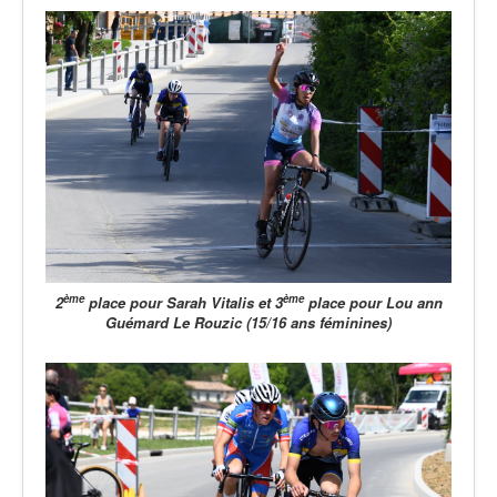
ème
ème
2
place pour Sarah Vitalis
et 3
place pour Lou ann
Guémard Le Rouzic (15/16 ans féminines)