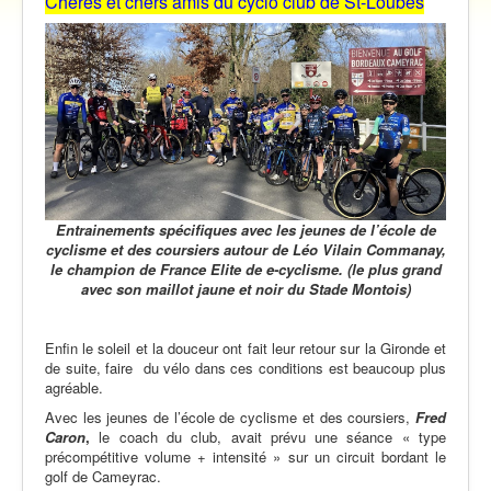
Chères et chers amis du cyclo club de St-Loubès
Vidéos
Contact
Traversée des Pyrénées 2021
Entrainements spécifiques avec les jeunes de l’école de
cyclisme et des coursiers
autour de Léo Vilain Commanay,
le champion de France Elite de e-cyclisme.
(le plus grand
avec son maillot jaune et noir du Stade Montois)
Enfin le soleil et la douceur ont fait leur retour sur la Gironde et
de suite, faire
du vélo dans ces conditions est beaucoup plus
agréable.
Avec les jeunes de l’école de cyclisme et des coursiers,
Fred
Caron
,
le coach du club, avait prévu une séance « type
précompétitive volume
+ intensité » sur un circuit bordant le
golf de Cameyrac.