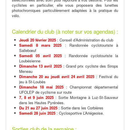
cyclistes en particulier, elle vous proposera des lunettes
photochromiques particulièrement adaptées à la pratique du
vélo.
Calendrier du club (à noter sur vos agendas) :
Jeudi 20 février 2025
: Conseil d’Administration du club
Samedi 8 mars 2025
: Randonnée cyclotouriste à
Sallebœuf
Samedi 05 avril 2025
: Randonnée cyclotouriste la
Loubésienne
Dimanche 13 avril 2025
: Grand prix cycliste des Sirops
Meneau
Dimanche 20 au jeudi avril 24 avril 2025
: Festival du
jeu à St-Loubès
Dimanche 18 mai 2025
: Championnat départemental
UFOLEP de cyclisme sur route
7, 8 et 9 juin 2025
: Sortie Montagne à Luz-St-Sauveur
dans les Hautes Pyrénées.
Du 21 au 27 juin 2025
: Sortie dans les Corbières
Samedi 28 juin 2025
: Cyclosportive L’Ariégeoise.
Sorties club de la semaine :