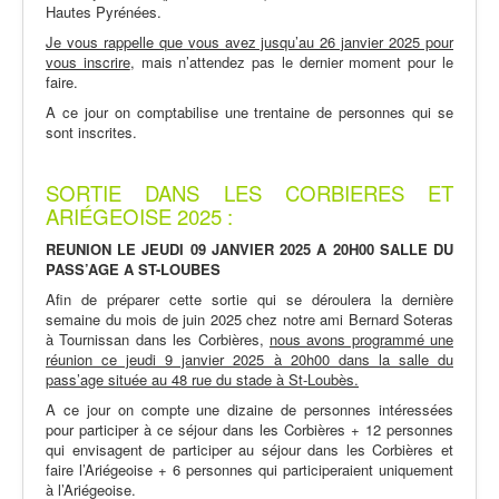
Hautes Pyrénées.
Je vous rappelle que v
ous avez jusqu’au 26 janvier 2025 pour
vous inscrire
, mais n’attendez pas le dernier moment pour le
faire.
A ce jour on comptabilise une trentaine de personnes qui se
sont inscrites.
SORTIE DANS LES CORBIERES ET
ARIÉGEOISE 2025 :
REUNION LE JEUDI 09 JANVIER 2025 A 20H00 SALLE DU
PASS’AGE A ST-LOUBES
Afin de préparer cette sortie qui se déroulera la dernière
semaine du mois de juin 2025 chez notre ami Bernard Soteras
à Tournissan dans les Corbières,
nous avons programmé une
réunion ce jeudi 9 janvier 2025 à 20h00 dans la salle du
pass’age située au 48 rue du stade à St-Loubès.
A ce jour on compte une dizaine de personnes intéressées
pour participer à ce séjour dans les Corbières + 12 personnes
qui envisagent de participer au séjour dans les Corbières et
faire l’Ariégeoise + 6 personnes qui participeraient uniquement
à l’Ariégeoise.