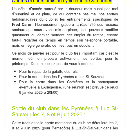
Chères et chers amis du cyclo club de St-Loubès
Vidéos
Un début d’année marqué par la douceur mais aussi pas mal
Contact
d’humidité et de pluie, ce qui contrarie pas mal nos sorties
hebdomadaires du club et les entrainements spécifiques de
Traversée des Pyrénées 2021
Fred
Caron
. Heureusement grâce à la réactivité des réseaux
sociaux que nous avons mis en place, nous pouvons modifier
quasiment au dernier moment cet emploi du temps, encore
faut-il regarder de temps en temps son téléphone portable,
mais en règle générale, ce n’est pas un soucis…
Ce mois de janvier est pour le club très important car c’est le
moment où l’on prépare activement nos sorties pour le
printemps. Donc n’oubliez pas de vous inscrire :
Pour le repas de la galette des rois
Pour la sortie dans les Pyrénées à Luz St-Sauveur
Pour la sortie dans les Corbières et la participation
éventuelle à L’Ariégeoise. (une réunion est prévue ce jeudi
9 janvier 2025 à 20h00)
Sortie du club dans les Pyrénées à Luz St-
Sauveur les 7, 8 et 9 juin 2025 :
Cette traditionnelle sortie montagne du club se déroulera les 7,
8 et 9 juin 2025 (pour Pentecôte) à Luz-St-Sauveur dans les